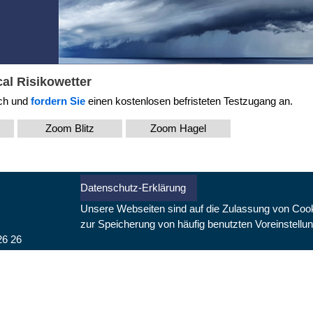
al Risikowetter
ch und
fordern Sie
einen kostenlosen befristeten Testzugang an.
Zoom Blitz
Zoom Hagel
Datenschutz-Erklärung
Unsere Webseiten sind auf die Zulassung von Coo
zur Speicherung von häufig benutzten Voreinstellun
26 26