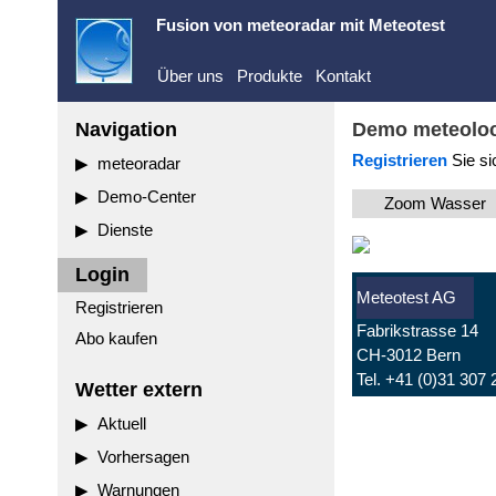
Fusion von
meteoradar
mit Meteotest
Über uns
Produkte
Kontakt
Navigation
Demo meteoloc
Registrieren
Sie si
meteoradar
Demo-Center
Zoom Wasser
Dienste
Login
Meteotest AG
Registrieren
Fabrikstrasse 14
Abo kaufen
CH-3012 Bern
Tel. +41 (0)31 307 
Wetter extern
Aktuell
Vorhersagen
Warnungen