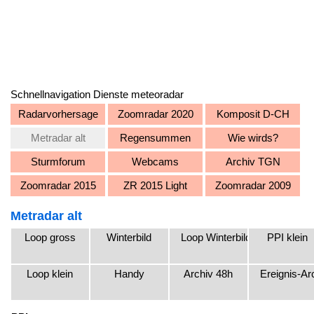
Schnellnavigation Dienste meteoradar
Radarvorhersage
Zoomradar 2020
Komposit D-CH
Metradar alt
Regensummen
Wie wirds?
Sturmforum
Webcams
Archiv TGN
Zoomradar 2015
ZR 2015 Light
Zoomradar 2009
Metradar alt
Loop gross
Winterbild
Loop Winterbild
PPI klein
Loop klein
Handy
Archiv 48h
Ereignis-Ar